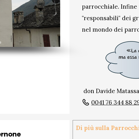
parrocchiale. Infin
"responsabili" dei 
nel mondo dei parroc
don Davide Matass
0041 76 344 88 2
Di più sulla Parrocc
ernone