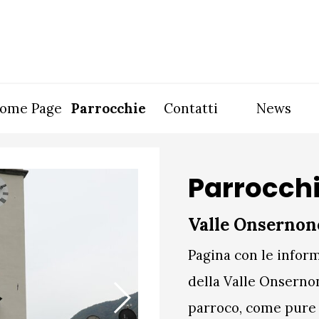
Salta menù
ome Page
Parrocchie
Contatti
News
▼
▼
Parrocchi
Valle Onsernon
Pagina con le inform
della Valle Onserno
parroco, come pure i