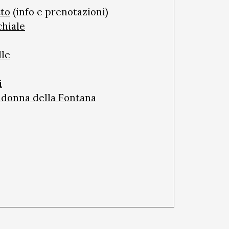
tto
(info e prenotazioni)
chiale
lle
i
adonna della Fontana