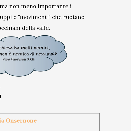
e ma non meno importante i
gruppi o "movimenti" che ruotano
chiani della valle.
a
9
hia Onsernone