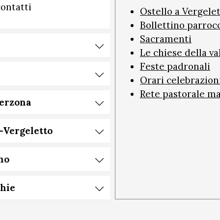
contatti
Ostello a Vergele
Bollettino parroc
Sacramenti
Le chiese della va
Feste padronali
Orari celebrazion
Rete pastorale m
Berzona
-Vergeletto
no
chie