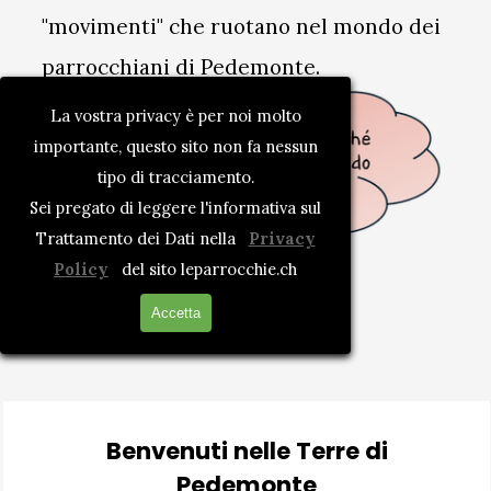
"movimenti" che ruotano nel mondo dei
parrocchiani di Pedemonte.
La vostra privacy è per noi molto
importante, questo sito non fa nessun
tipo di tracciamento.
Sei pregato di leggere l'informativa sul
Trattamento dei Dati nella
Privacy
Policy
del sito leparrocchie.ch
don Sutor Ceslaw
Accetta
0041 79 240 09 57
Benvenuti nelle Terre di
Pedemonte