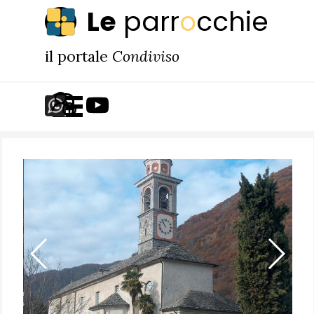
Vai ai contenuti
Le
parr
o
cchie
il portale
Condiviso
Salta menù