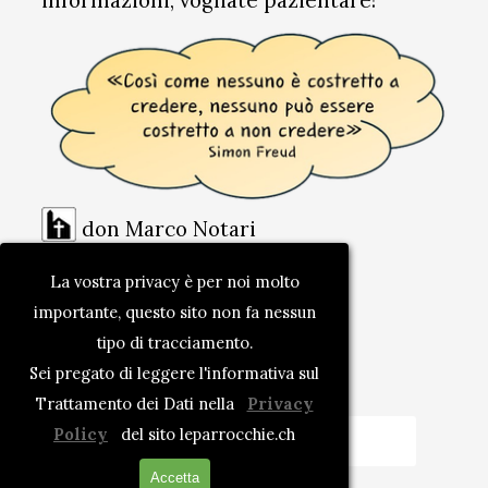
informazioni, vogliate pazientare!
don Marco Notari
0041 91 791 41 15
La vostra privacy è per noi molto
importante, questo sito non fa nessun
tipo di tracciamento.
Sei pregato di leggere l'informativa sul
Nome:
Trattamento dei Dati nella
Privacy
Policy
del sito leparrocchie.ch
Accetta
Email
*