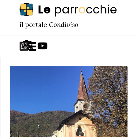
Vai ai contenuti
Le
parr
o
cchie
il portale
Condiviso
Salta menù