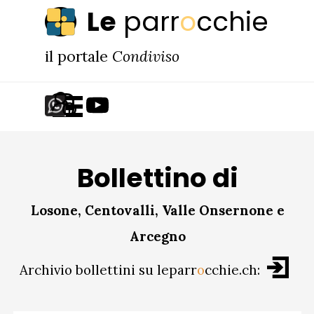
Vai ai contenuti
Le
parr
o
cchie
il portale
Condiviso
Salta menù
Bollettino di
Losone, Centovalli, Valle Onsernone e
Arcegno
Archivio bollettini su leparr
o
cchie.ch: