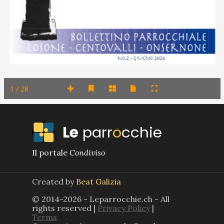
BOLLETTINO PARROCCHIALE
LOSONE - centovalli - onsernone
No.2 - Giugno 2026
1 / 28
Le
parr
o
cchie
Il portale
Condiviso
Created by
Beat Galizia
© 2014-2026 - Leparrocchie.ch - All
rights reserved |
Privacy Policy
|
Terms