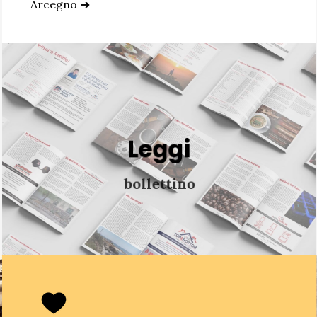
Arcegno
➔