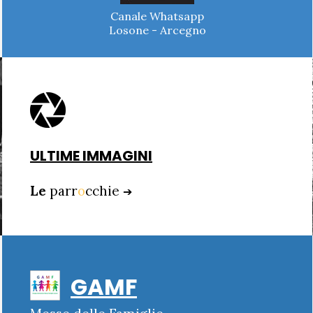
Canale Whatsapp
Losone - Arcegno
ULTIME IMMAGINI
Le
parr
o
cchie
➔
GAMF