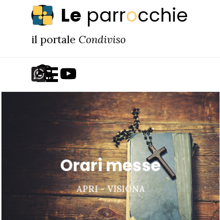
Vai ai contenuti
Le
parr
o
cchie
il portale
Condiviso
Salta menù