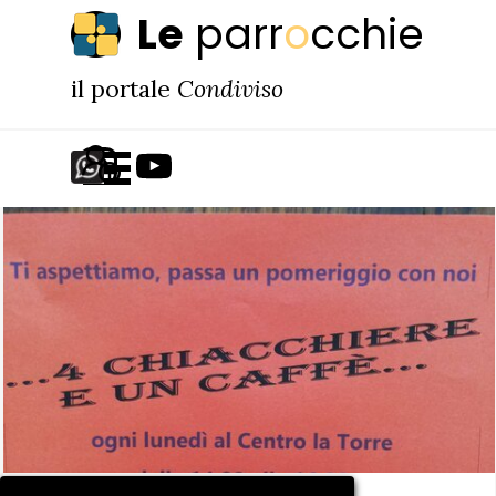
Vai ai contenuti
Le
parr
o
cchie
il portale
Condiviso
Salta menù