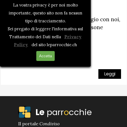
4 chiacchere e un caffè
La vostra privacy è per noi molto
Per tutti
la parrocchia
importante, questo sito non fa nessun
Ti aspettiamo, passa un pomeriggio con noi,
tipo di tracciamento.
ogni lunedì al Centro la Torre Losone
Sei pregato di leggere l'informativa sul
dalle 14:00 alle 16:00
Trattamento dei Dati nella
Privacy
Policy
del sito leparrocchie.ch
Accetta
Leggi
Le
parr
o
cchie
Il portale
Condiviso